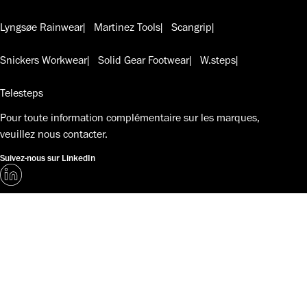
Lyngsøe Rainwear
Martinez Tools
Scangrip
Snickers Workwear
Solid Gear Footwear
W.steps
Telesteps
Pour toute information complémentaire sur les marques,
veuillez
nous contacter
.
Suivez-nous sur LinkedIn
À propos de nous
Développement durable
Coordonnées